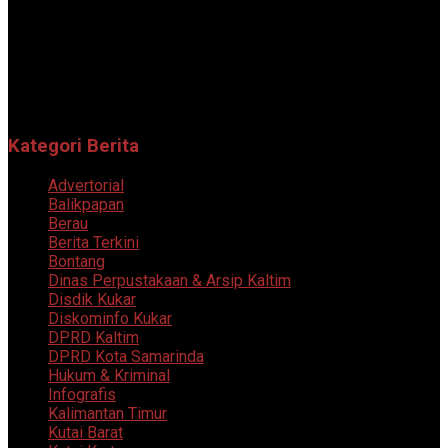
Portal berita online yang menyajikan informasi terkini, akurat,
dan terpercaya dari berbagai bidang.
Follow Sosial Media Kami
Kategori Berita
Advertorial
Balikpapan
Berau
Berita Terkini
Bontang
Dinas Perpustakaan & Arsip Kaltim
Disdik Kukar
Diskominfo Kukar
DPRD Kaltim
DPRD Kota Samarinda
Hukum & Kriminal
Infografis
Kalimantan Timur
Kutai Barat