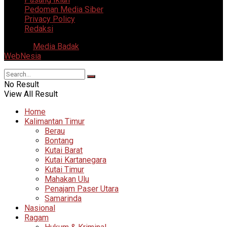
Pedoman Media Siber
Privacy Policy
Redaksi
© 2025
Media Badak
- All Right Reserved. Supported by
WebNesia
.
No Result
View All Result
Home
Kalimantan Timur
Berau
Bontang
Kutai Barat
Kutai Kartanegara
Kutai Timur
Mahakan Ulu
Penajam Paser Utara
Samarinda
Nasional
Ragam