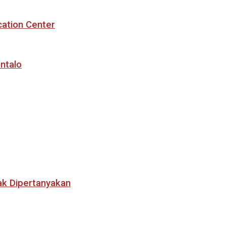
cation Center
ntalo
ak Dipertanyakan