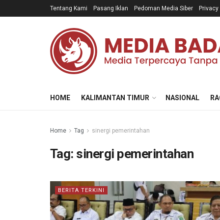
Tentang Kami
Pasang Iklan
Pedoman Media Siber
Privacy
HOME
KALIMANTAN TIMUR
NASIONAL
RA
Home
Tag
sinergi pemerintahan
Tag:
sinergi pemerintahan
BERITA TERKINI