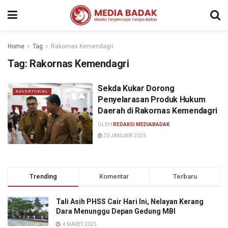
Home
Tag
Rakornas Kemendagri
Tag:
Rakornas Kemendagri
Sekda Kukar Dorong
ADVERTORIAL
Penyelarasan Produk Hukum
Daerah di Rakornas Kemendagri
OLEH
REDAKSI MEDIABADAK
20 JANUARI 2025
Trending
Komentar
Terbaru
Tali Asih PHSS Cair Hari Ini, Nelayan Kerang
Dara Menunggu Depan Gedung MBI
4 MARET 2025