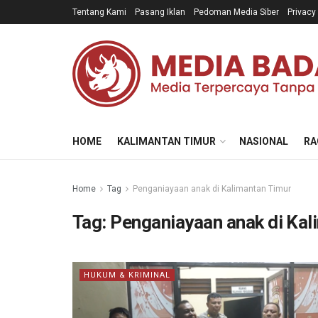
Tentang Kami
Pasang Iklan
Pedoman Media Siber
Privacy
HOME
KALIMANTAN TIMUR
NASIONAL
RA
Home
Tag
Penganiayaan anak di Kalimantan Timur
Tag:
Penganiayaan anak di Kal
HUKUM & KRIMINAL