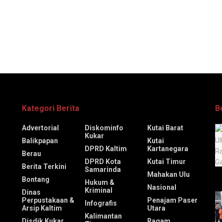
Kategori Berita
B
Advertorial
Diskominfo
Kutai Barat
Kukar
Balikpapan
Kutai
DPRD Kaltim
Kartanegara
Berau
DPRD Kota
Kutai Timur
Berita Terkini
Samarinda
Mahakan Ulu
Bontang
Hukum &
Nasional
Kriminal
Dinas
Perpustakaan &
Penajam Paser
Infografis
Arsip Kaltim
Utara
Kalimantan
Disdik Kukar
Ragam