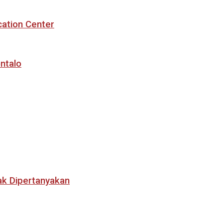
cation Center
ntalo
ak Dipertanyakan