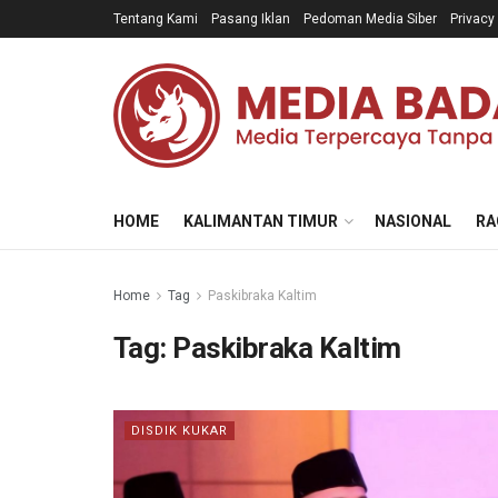
Tentang Kami
Pasang Iklan
Pedoman Media Siber
Privacy
HOME
KALIMANTAN TIMUR
NASIONAL
RA
Home
Tag
Paskibraka Kaltim
Tag:
Paskibraka Kaltim
DISDIK KUKAR