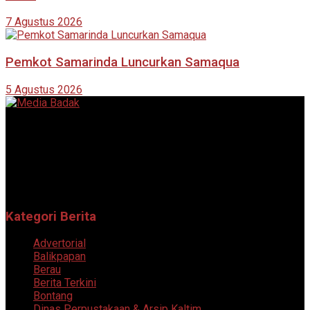
7 Agustus 2026
Pemkot Samarinda Luncurkan Samaqua
5 Agustus 2026
Portal berita online yang menyajikan informasi terkini, akurat,
dan terpercaya dari berbagai bidang.
Follow Sosial Media Kami
Kategori Berita
Advertorial
Balikpapan
Berau
Berita Terkini
Bontang
Dinas Perpustakaan & Arsip Kaltim