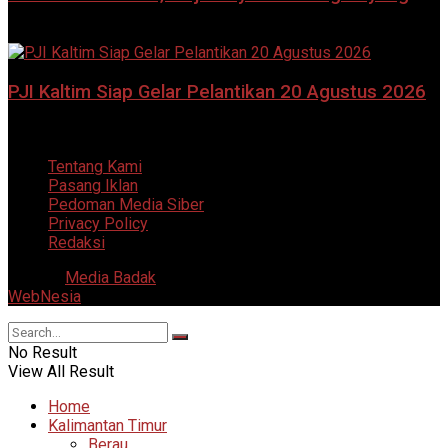
8 Agustus 2026
PJI Kaltim Siap Gelar Pelantikan 20 Agustus 2026
7 Agustus 2026
Tentang Kami
Pasang Iklan
Pedoman Media Siber
Privacy Policy
Redaksi
© 2025
Media Badak
- All Right Reserved. Supported by
WebNesia
.
No Result
View All Result
Home
Kalimantan Timur
Berau