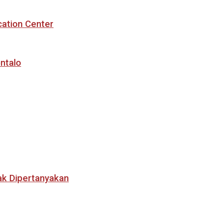
cation Center
ntalo
ak Dipertanyakan