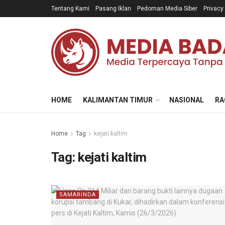
Tentang Kami
Pasang Iklan
Pedoman Media Siber
Privacy
HOME
KALIMANTAN TIMUR
NASIONAL
RA
Home
Tag
kejati kaltim
Tag:
kejati kaltim
SAMARINDA