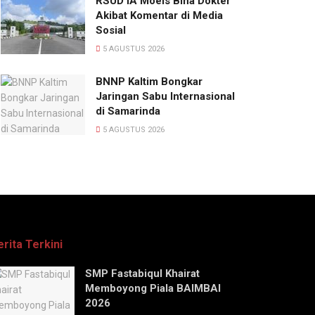
RSUD IA Moeis Bina Dokter
Akibat Komentar di Media
Sosial
5 AGUSTUS 2026
BNNP Kaltim Bongkar
Jaringan Sabu Internasional
di Samarinda
5 AGUSTUS 2026
erita Terkini
SMP Fastabiqul Khairat
Memboyong Piala BAIMBAI
2026