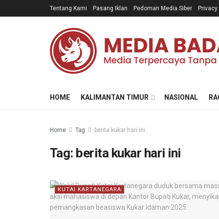
Tentang Kami
Pasang Iklan
Pedoman Media Siber
Privacy
HOME
KALIMANTAN TIMUR
NASIONAL
RA
Home
Tag
berita kukar hari ini
Tag:
berita kukar hari ini
KUTAI KARTANEGARA