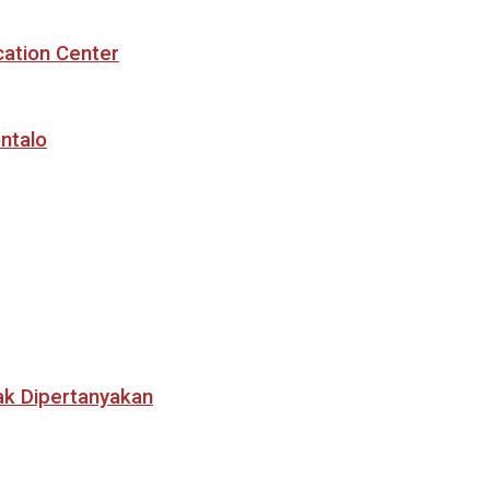
cation Center
ntalo
ak Dipertanyakan