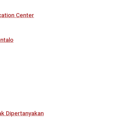
cation Center
ntalo
ak Dipertanyakan