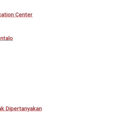
cation Center
ntalo
ak Dipertanyakan