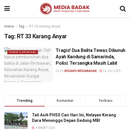
Home
Tag
RT 33 Karang Anyar
Tag:
RT 33 Karang Anyar
Tragis! Dua Balita Tewas Dibunuh
HUKUM & KRIMINAL
Ayah Kandung di Samarinda,
Polisi: Tersangka Masih Labil
OLEH
REDAKSI MEDIABADAK
26 JULI 2025
Trending
Komentar
Terbaru
Tali Asih PHSS Cair Hari Ini, Nelayan Kerang
Dara Menunggu Depan Gedung MBI
4 MARET 2025