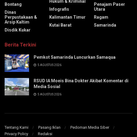
Hukum & Kriminal
Bontang
Penajam Paser
Infografis
Utara
Dinas
Perpustakaan &
Kalimantan Timur
Ragam
Arsip Kaltim
Kutai Barat
Samarinda
Disdik Kukar
Berita Terkini
Pemkot Samarinda Luncurkan Samaqua
5 AGUSTUS 2026
RSUD IA Moeis Bina Dokter Akibat Komentar di
Media Sosial
5 AGUSTUS 2026
Tentang Kami
Pasang Iklan
Pedoman Media Siber
Privacy Policy
Redaksi