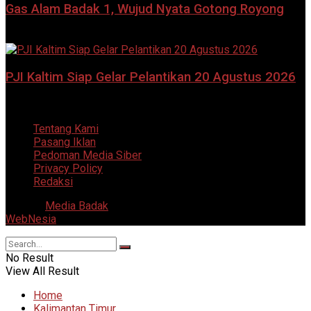
Gas Alam Badak 1, Wujud Nyata Gotong Royong
8 Agustus 2026
PJI Kaltim Siap Gelar Pelantikan 20 Agustus 2026
7 Agustus 2026
Tentang Kami
Pasang Iklan
Pedoman Media Siber
Privacy Policy
Redaksi
© 2025
Media Badak
- All Right Reserved. Supported by
WebNesia
.
No Result
View All Result
Home
Kalimantan Timur