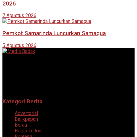
2026
7 Agustus 2026
Pemkot Samarinda Luncurkan Samaqua
5 Agustus 2026
Portal berita online yang menyajikan informasi terkini, akurat,
dan terpercaya dari berbagai bidang.
Follow Sosial Media Kami
Kategori Berita
Advertorial
Balikpapan
Berau
Berita Terkini
Bontang