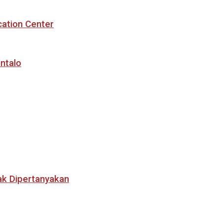
cation Center
ntalo
ak Dipertanyakan