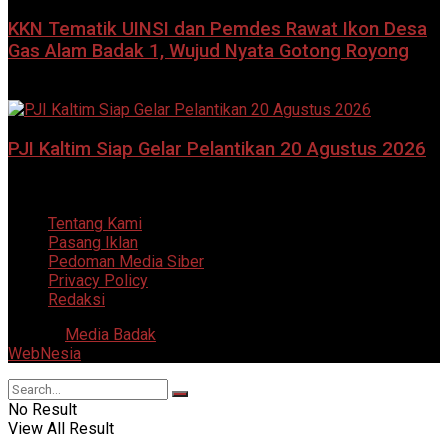
KKN Tematik UINSI dan Pemdes Rawat Ikon Desa
Gas Alam Badak 1, Wujud Nyata Gotong Royong
8 Agustus 2026
PJI Kaltim Siap Gelar Pelantikan 20 Agustus 2026
7 Agustus 2026
Tentang Kami
Pasang Iklan
Pedoman Media Siber
Privacy Policy
Redaksi
© 2025
Media Badak
- All Right Reserved. Supported by
WebNesia
.
No Result
View All Result