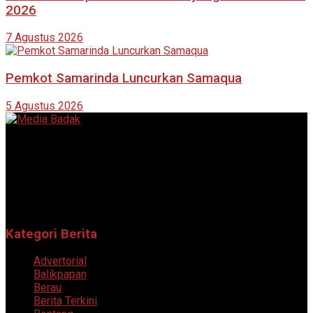
2026
7 Agustus 2026
Pemkot Samarinda Luncurkan Samaqua
5 Agustus 2026
Portal berita online yang menyajikan informasi terkini, akurat,
dan terpercaya dari berbagai bidang.
Follow Sosial Media Kami
Kategori Berita
Advertorial
Balikpapan
Berau
Berita Terkini