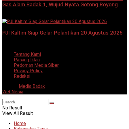
Gas Alam Badak 1, Wujud Nyata Gotong Royong
8 Agustus 2026
PJI Kaltim Siap Gelar Pelantikan 20 Agustus 2026
7 Agustus 2026
Tentang Kami
Pasang Iklan
Pedoman Media Siber
Privacy Policy
Redaksi
© 2025
Media Badak
- All Right Reserved. Supported by
WebNesia
.
No Result
View All Result
Home
Kalimantan Timur