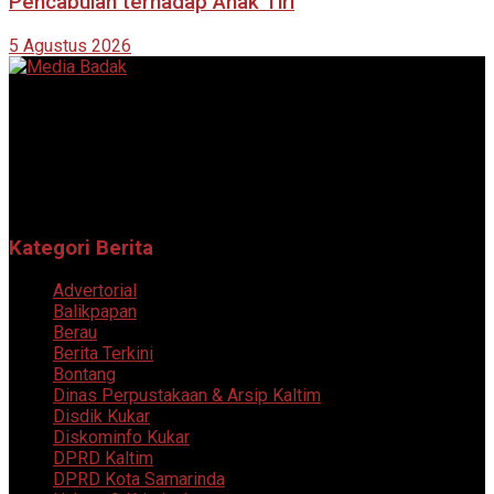
Pencabulan terhadap Anak Tiri
5 Agustus 2026
Portal berita online yang menyajikan informasi terkini, akurat,
dan terpercaya dari berbagai bidang.
Follow Sosial Media Kami
Kategori Berita
Advertorial
Balikpapan
Berau
Berita Terkini
Bontang
Dinas Perpustakaan & Arsip Kaltim
Disdik Kukar
Diskominfo Kukar
DPRD Kaltim
DPRD Kota Samarinda