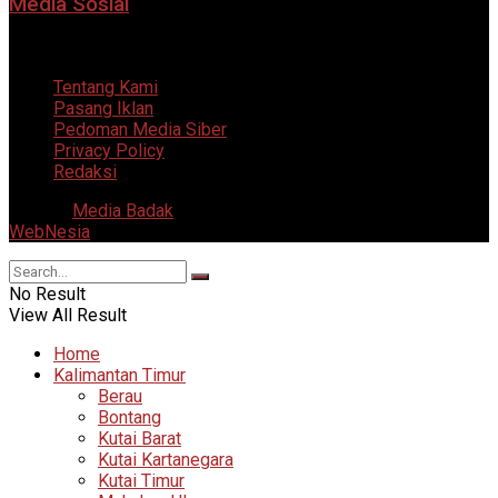
Media Sosial
5 Agustus 2026
Tentang Kami
Pasang Iklan
Pedoman Media Siber
Privacy Policy
Redaksi
© 2025
Media Badak
- All Right Reserved. Supported by
WebNesia
.
No Result
View All Result
Home
Kalimantan Timur
Berau
Bontang
Kutai Barat
Kutai Kartanegara
Kutai Timur