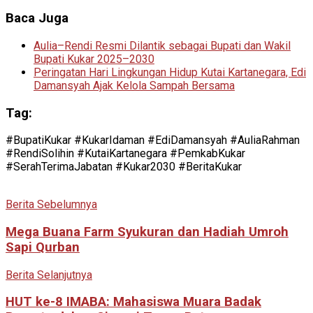
Baca Juga
Aulia–Rendi Resmi Dilantik sebagai Bupati dan Wakil
Bupati Kukar 2025–2030
Peringatan Hari Lingkungan Hidup Kutai Kartanegara, Edi
Damansyah Ajak Kelola Sampah Bersama
Tag:
#BupatiKukar #KukarIdaman #EdiDamansyah #AuliaRahman
#RendiSolihin #KutaiKartanegara #PemkabKukar
#SerahTerimaJabatan #Kukar2030 #BeritaKukar
Berita Sebelumnya
Mega Buana Farm Syukuran dan Hadiah Umroh
Sapi Qurban
Berita Selanjutnya
HUT ke-8 IMABA: Mahasiswa Muara Badak