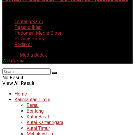
7 Agustus 2026
Tentang Kami
Pasang Iklan
Pedoman Media Siber
Privacy Policy
Redaksi
© 2025
Media Badak
- All Right Reserved. Supported by
WebNesia
.
No Result
View All Result
Home
Kalimantan Timur
Berau
Bontang
Kutai Barat
Kutai Kartanegara
Kutai Timur
Mahakan Ulu