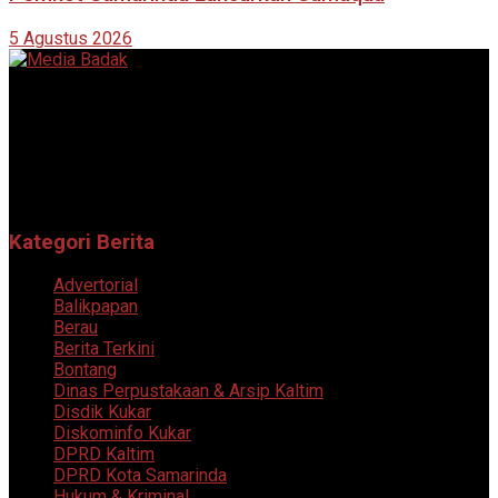
5 Agustus 2026
Portal berita online yang menyajikan informasi terkini, akurat,
dan terpercaya dari berbagai bidang.
Follow Sosial Media Kami
Kategori Berita
Advertorial
Balikpapan
Berau
Berita Terkini
Bontang
Dinas Perpustakaan & Arsip Kaltim
Disdik Kukar
Diskominfo Kukar
DPRD Kaltim
DPRD Kota Samarinda
Hukum & Kriminal