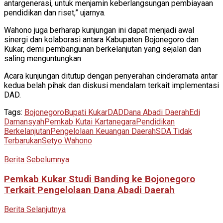
antargenerasi, untuk menjamin keberlangsungan pembiayaan
pendidikan dan riset,” ujarnya.
Wahono juga berharap kunjungan ini dapat menjadi awal
sinergi dan kolaborasi antara Kabupaten Bojonegoro dan
Kukar, demi pembangunan berkelanjutan yang sejalan dan
saling menguntungkan
Acara kunjungan ditutup dengan penyerahan cinderamata antar
kedua belah pihak dan diskusi mendalam terkait implementasi
DAD.
Tags:
Bojonegoro
Bupati Kukar
DAD
Dana Abadi Daerah
Edi
Damansyah
Pemkab Kutai Kartanegara
Pendidikan
Berkelanjutan
Pengelolaan Keuangan Daerah
SDA Tidak
Terbarukan
Setyo Wahono
Berita Sebelumnya
Pemkab Kukar Studi Banding ke Bojonegoro
Terkait Pengelolaan Dana Abadi Daerah
Berita Selanjutnya