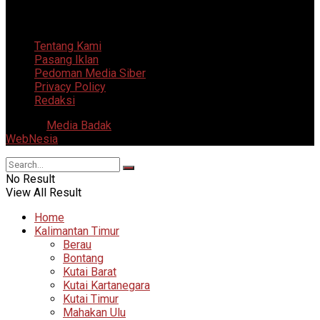
5 Agustus 2026
Tentang Kami
Pasang Iklan
Pedoman Media Siber
Privacy Policy
Redaksi
© 2025
Media Badak
- All Right Reserved. Supported by
WebNesia
.
No Result
View All Result
Home
Kalimantan Timur
Berau
Bontang
Kutai Barat
Kutai Kartanegara
Kutai Timur
Mahakan Ulu