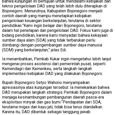
bahwa kunjungan ini bertujuan untuk mendalami kebijakan dan
teknis pengelolaan DAD yang telah lebih dulu diterapkan di
Bojonegoro. Menurutnya, Kabupaten Bojonegoro menjadi
contoh daerah yang mampu menetapkan kebijakan
pengelolaan keuangan berkelanjutan, terutama di sektor
pendidikan.
“Kami ingin belajar dari Bojonegoro, terutama
dalam hal penetapan dan pengelolaan DAD. Fokus kami juga di
bidang pendidikan, karena kami menyadari bahwa kekayaan
sumber daya alam (SDA) yang tidak terbarukan perlu
diimbangi dengan pengembangan sumber daya manusia
(SDM) yang berkelanjutan,” jelas Edi.
Ia menambahkan, Pemkab Kukar ingin mengetahui lebih lanjut
mengenai proses asistensi dari pemerintah pusat, seperti
Kemendagri dan Kemenkeu, serta langkah-langkah
implementasi kebijakan DAD yang dilakukan Bojonegoro.
Bupati Bojonegoro Setyo Wahono menyampaikan
apresiasinya atas kunjungan tersebut. Ia menekankan bahwa
DAD merupakan langkah strategis Pemkab Bojonegoro dalam
menjaga kesinambungan pembangunan daerah pasca-era
eksploitasi minyak dan gas bumi.
“Pendapatan dari SDA,
terutama migas dan kayu jati, tidak bisa terus diandalkan.
Karena itu, DAD dibentuk sebagai tanggung jawab