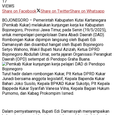
17
VIEWS
Share on Facebook
Share on Twitter
Share on Whatsapp
BOJONEGORO – Pemerintah Kabupaten Kutai Kartanegara
(Pemkab Kukar) melakukan kunjungan kerja ke Kabupaten
Bojonegoro, Provinsi Jawa Timur, pada Senin (19/5/2025),
untuk mempelajari pengelolaan Dana Abadi Daerah (DAD).
Rombongan Kukar dipimpin langsung oleh Bupati Edi
Damansyah dan disambut hangat oleh Bupati Bojonegoro
Setyo Wahono, Wakil Bupati Nurul Azizah, Ketua DPRD
Bojonegoro Abdullah Umar, serta jajaran Organisasi Perangkat
Daerah (OPD) setempat di Pendopo Graha Buana.
Turut hadir dalam rombongan Kukar, Plt Ketua DPRD Kukar
Junadi bersama anggota legislatif, Kepala Bapenda Kukar
Bahari Joko Susilo, Kepala BPKAD Kukar Sukotjo, Plt Kepala
Bappeda Kukar Syarifah Vanesa Vilna, Kepala Bagian Hukum
Purnomo, dan Kabag Prokompim Ismed.
Dalam pernyataannya, Bupati Edi Damansyah menyampaikan