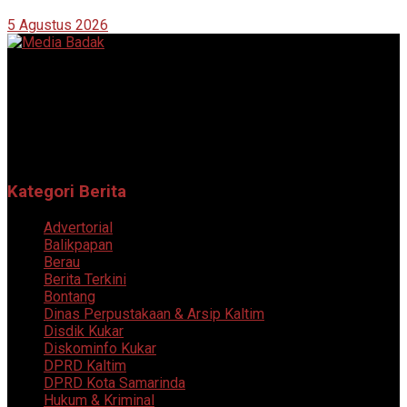
5 Agustus 2026
Portal berita online yang menyajikan informasi terkini, akurat,
dan terpercaya dari berbagai bidang.
Follow Sosial Media Kami
Kategori Berita
Advertorial
Balikpapan
Berau
Berita Terkini
Bontang
Dinas Perpustakaan & Arsip Kaltim
Disdik Kukar
Diskominfo Kukar
DPRD Kaltim
DPRD Kota Samarinda
Hukum & Kriminal