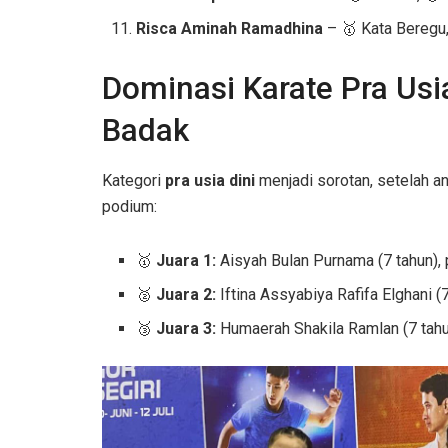
Risca Aminah Ramadhina
– 🥇 Kata Beregu
Dominasi Karate Pra Usi
Badak
Kategori
pra usia dini
menjadi sorotan, setelah a
podium:
🥇
Juara 1:
Aisyah Bulan Purnama (7 tahun),
🥈
Juara 2:
Iftina Assyabiya Rafifa Elghani (
🥉
Juara 3:
Humaerah Shakila Ramlan (7 tah