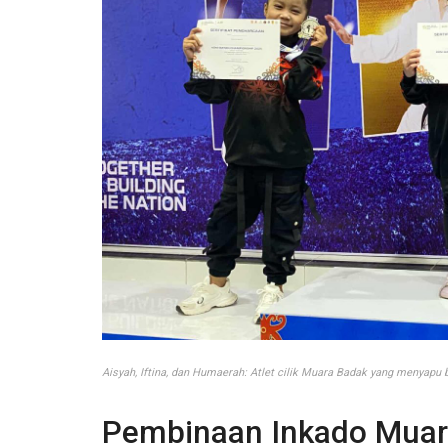
Aisyah, Iftina, dan Humaerah: Atlet cilik Muara Badak yang menyapu b
Pembinaan Inkado Muar