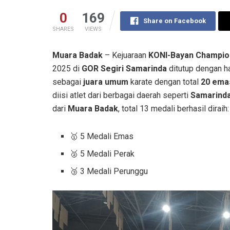
0
169
Share on Facebook
SHARES
VIEWS
Muara Badak
– Kejuaraan
KONI-Bayan Champion
2025 di
GOR Segiri Samarinda
ditutup dengan 
sebagai
juara umum
karate dengan total
20 emas
diisi atlet dari berbagai daerah seperti
Samarinda
dari
Muara Badak
, total 13 medali berhasil diraih:
🥇 5 Medali Emas
🥈 5 Medali Perak
🥉 3 Medali Perunggu