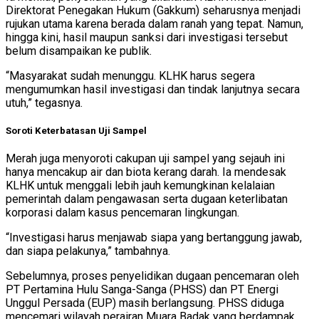
Direktorat Penegakan Hukum (Gakkum) seharusnya menjadi
rujukan utama karena berada dalam ranah yang tepat. Namun,
hingga kini, hasil maupun sanksi dari investigasi tersebut
belum disampaikan ke publik.
“Masyarakat sudah menunggu. KLHK harus segera
mengumumkan hasil investigasi dan tindak lanjutnya secara
utuh,” tegasnya.
Soroti Keterbatasan Uji Sampel
Merah juga menyoroti cakupan uji sampel yang sejauh ini
hanya mencakup air dan biota kerang darah. Ia mendesak
KLHK untuk menggali lebih jauh kemungkinan kelalaian
pemerintah dalam pengawasan serta dugaan keterlibatan
korporasi dalam kasus pencemaran lingkungan.
“Investigasi harus menjawab siapa yang bertanggung jawab,
dan siapa pelakunya,” tambahnya.
Sebelumnya, proses penyelidikan dugaan pencemaran oleh
PT Pertamina Hulu Sanga-Sanga (PHSS) dan PT Energi
Unggul Persada (EUP) masih berlangsung. PHSS diduga
mencemari wilayah perairan Muara Badak yang berdampak