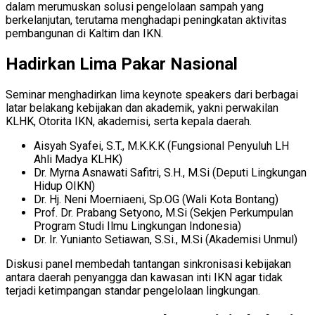
dalam merumuskan solusi pengelolaan sampah yang
berkelanjutan, terutama menghadapi peningkatan aktivitas
pembangunan di Kaltim dan IKN.
Hadirkan Lima Pakar Nasional
Seminar menghadirkan lima keynote speakers dari berbagai
latar belakang kebijakan dan akademik, yakni perwakilan
KLHK, Otorita IKN, akademisi, serta kepala daerah.
Aisyah Syafei, S.T., M.K.K.K (Fungsional Penyuluh LH
Ahli Madya KLHK)
Dr. Myrna Asnawati Safitri, S.H., M.Si (Deputi Lingkungan
Hidup OIKN)
Dr. Hj. Neni Moerniaeni, Sp.OG (Wali Kota Bontang)
Prof. Dr. Prabang Setyono, M.Si (Sekjen Perkumpulan
Program Studi Ilmu Lingkungan Indonesia)
Dr. Ir. Yunianto Setiawan, S.Si., M.Si (Akademisi Unmul)
Diskusi panel membedah tantangan sinkronisasi kebijakan
antara daerah penyangga dan kawasan inti IKN agar tidak
terjadi ketimpangan standar pengelolaan lingkungan.