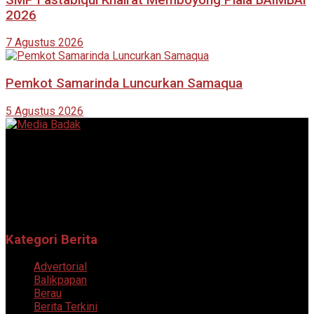
2026
7 Agustus 2026
Pemkot Samarinda Luncurkan Samaqua
5 Agustus 2026
Portal berita online yang menyajikan informasi terkini, akurat,
dan terpercaya dari berbagai bidang.
Follow Sosial Media Kami
Kategori Berita
Advertorial
Balikpapan
Berau
Berita Terkini