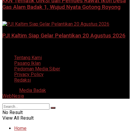
KKN Tematik UINSI dan Pemdes Rawat Ikon Desa
Gas Alam Badak 1, Wujud Nyata Gotong Royong
8 Agustus 2026
PJI Kaltim Siap Gelar Pelantikan 20 Agustus 2026
7 Agustus 2026
Tentang Kami
Pasang Iklan
Pedoman Media Siber
Privacy Policy
Redaksi
© 2025
Media Badak
- All Right Reserved. Supported by
WebNesia
.
No Result
View All Result
Home