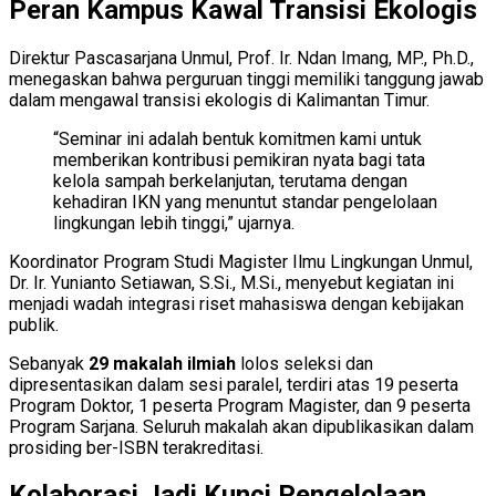
Peran Kampus Kawal Transisi Ekologis
Direktur Pascasarjana Unmul, Prof. Ir. Ndan Imang, MP., Ph.D.,
menegaskan bahwa perguruan tinggi memiliki tanggung jawab
dalam mengawal transisi ekologis di Kalimantan Timur.
“Seminar ini adalah bentuk komitmen kami untuk
memberikan kontribusi pemikiran nyata bagi tata
kelola sampah berkelanjutan, terutama dengan
kehadiran IKN yang menuntut standar pengelolaan
lingkungan lebih tinggi,” ujarnya.
Koordinator Program Studi Magister Ilmu Lingkungan Unmul,
Dr. Ir. Yunianto Setiawan, S.Si., M.Si., menyebut kegiatan ini
menjadi wadah integrasi riset mahasiswa dengan kebijakan
publik.
Sebanyak
29 makalah ilmiah
lolos seleksi dan
dipresentasikan dalam sesi paralel, terdiri atas 19 peserta
Program Doktor, 1 peserta Program Magister, dan 9 peserta
Program Sarjana. Seluruh makalah akan dipublikasikan dalam
prosiding ber-ISBN terakreditasi.
Kolaborasi Jadi Kunci Pengelolaan