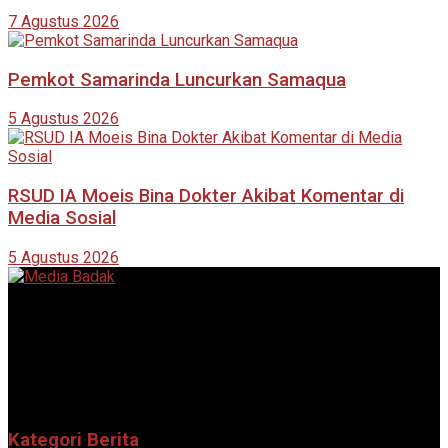
7 Agustus 2026
Pemkot Samarinda Luncurkan Samaqua
5 Agustus 2026
RSUD IA Moeis Bina Dokter Akibat Komentar di
Media Sosial
5 Agustus 2026
Portal berita online yang menyajikan informasi terkini, akurat,
dan terpercaya dari berbagai bidang.
Follow Sosial Media Kami
Kategori Berita