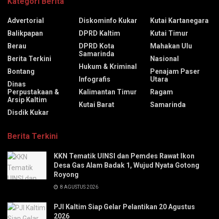
Kategori Berita
Advertorial
Diskominfo Kukar
Kutai Kartanegara
Balikpapan
DPRD Kaltim
Kutai Timur
Berau
DPRD Kota
Mahakan Ulu
Samarinda
Berita Terkini
Nasional
Hukum & Kriminal
Bontang
Penajam Paser
Infografis
Utara
Dinas
Perpustakaan &
Kalimantan Timur
Ragam
Arsip Kaltim
Kutai Barat
Samarinda
Disdik Kukar
Berita Terkini
KKN Tematik UINSI dan Pemdes Rawat Ikon
Desa Gas Alam Badak 1, Wujud Nyata Gotong
Royong
8 AGUSTUS 2026
PJI Kaltim Siap Gelar Pelantikan 20 Agustus
2026