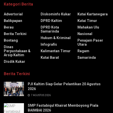
Kategori Berita
Advertorial
Diskominfo Kukar
Kutai Kartanegara
Balikpapan
DPRD Kaltim
Kutai Timur
Berau
DPRD Kota
Mahakan Ulu
Samarinda
Berita Terkini
Nasional
Hukum & Kriminal
Bontang
Penajam Paser
Infografis
Utara
Dinas
Perpustakaan &
Kalimantan Timur
Ragam
Arsip Kaltim
Kutai Barat
Samarinda
Disdik Kukar
Berita Terkini
PJI Kaltim Siap Gelar Pelantikan 20 Agustus
2026
7 AGUSTUS 2026
SMP Fastabiqul Khairat Memboyong Piala
BAIMBAI 2026