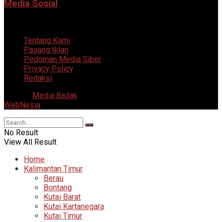
Media Sosial
5 Agustus 2026
Tentang Kami
Pasang Iklan
Pedoman Media Siber
Privacy Policy
Redaksi
© 2025
Media Badak
- All Right Reserved. Supported by
WebNesia
.
No Result
View All Result
Home
Kalimantan Timur
Berau
Bontang
Kutai Barat
Kutai Kartanegara
Kutai Timur