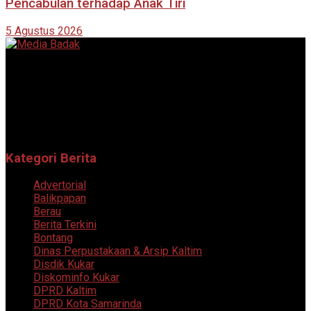
Pencabulan terhadap Anak Tiri
5 Agustus 2026
Portal berita online yang menyajikan informasi terkini, akurat,
dan terpercaya dari berbagai bidang.
Follow Sosial Media Kami
Kategori Berita
Advertorial
Balikpapan
Berau
Berita Terkini
Bontang
Dinas Perpustakaan & Arsip Kaltim
Disdik Kukar
Diskominfo Kukar
DPRD Kaltim
DPRD Kota Samarinda