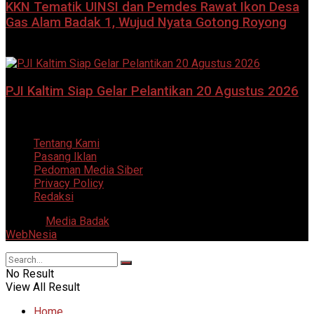
KKN Tematik UINSI dan Pemdes Rawat Ikon Desa
Gas Alam Badak 1, Wujud Nyata Gotong Royong
8 Agustus 2026
PJI Kaltim Siap Gelar Pelantikan 20 Agustus 2026
7 Agustus 2026
Tentang Kami
Pasang Iklan
Pedoman Media Siber
Privacy Policy
Redaksi
© 2025
Media Badak
- All Right Reserved. Supported by
WebNesia
.
No Result
View All Result
Home