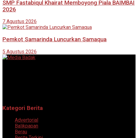
SMP Fastabiqul Khairat Memboyong Piala BAIMBAI
2026
7 Agustus 2026
Pemkot Samarinda Luncurkan Samaqua
5 Agustus 2026
Portal berita online yang menyajikan informasi terkini, akurat,
dan terpercaya dari berbagai bidang.
Follow Sosial Media Kami
Kategori Berita
Advertorial
Balikpapan
Berau
Berita Terkini