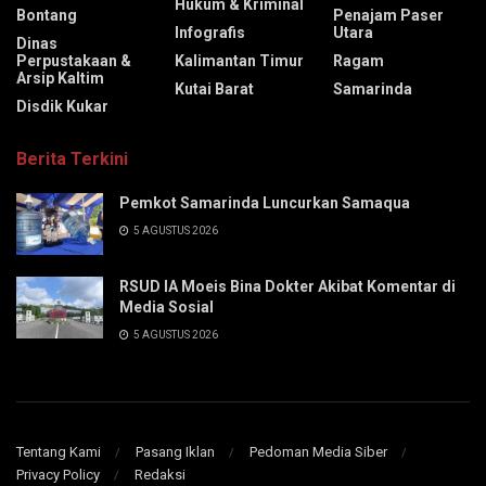
Hukum & Kriminal
Bontang
Penajam Paser
Infografis
Utara
Dinas
Perpustakaan &
Kalimantan Timur
Ragam
Arsip Kaltim
Kutai Barat
Samarinda
Disdik Kukar
Berita Terkini
Pemkot Samarinda Luncurkan Samaqua
5 AGUSTUS 2026
RSUD IA Moeis Bina Dokter Akibat Komentar di
Media Sosial
5 AGUSTUS 2026
Tentang Kami
Pasang Iklan
Pedoman Media Siber
Privacy Policy
Redaksi