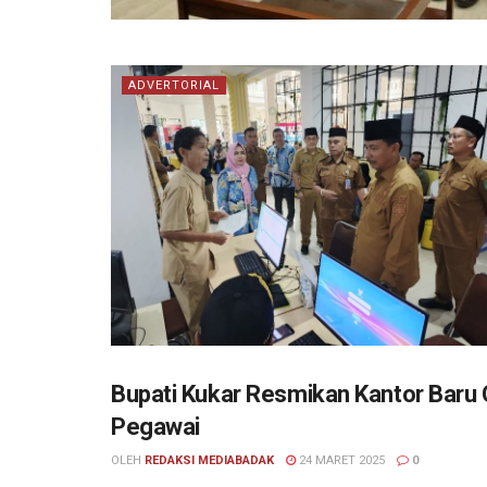
ADVERTORIAL
Bupati Kukar Resmikan Kantor Baru
ADVERTORIAL
Pegawai
OLEH
REDAKSI MEDIABADAK
24 MARET 2025
0