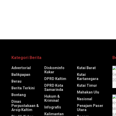
Kategori Berita
B
Advertorial
Diskominfo
Kutai Barat
Kukar
Balikpapan
Kutai
DPRD Kaltim
Kartanegara
Berau
DPRD Kota
Kutai Timur
Berita Terkini
Samarinda
Mahakan Ulu
Bontang
Hukum &
Nasional
Kriminal
Dinas
Perpustakaan &
Penajam Paser
Infografis
Arsip Kaltim
Utara
Kalimantan