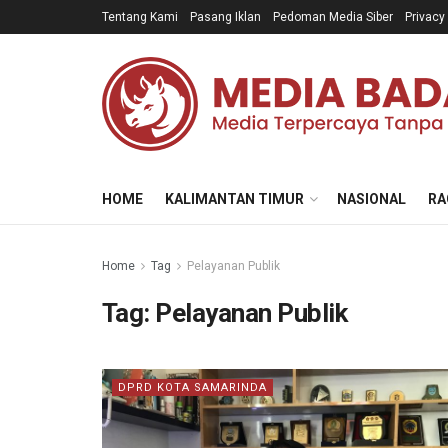
Tentang Kami
Pasang Iklan
Pedoman Media Siber
Privacy
HOME
KALIMANTAN TIMUR
NASIONAL
RA
Home
Tag
Pelayanan Publik
Tag:
Pelayanan Publik
DPRD KOTA SAMARINDA