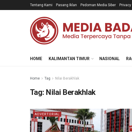
Tentang Kami
Pasang Iklan
Pedoman Media Siber
Privacy
HOME
KALIMANTAN TIMUR
NASIONAL
RA
Home
Tag
Nilai Berakhlak
Tag:
Nilai Berakhlak
ADVERTORIAL